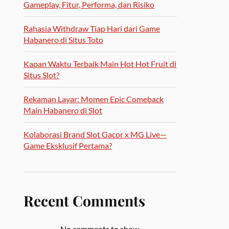
Gameplay, Fitur, Performa, dan Risiko
Rahasia Withdraw Tiap Hari dari Game
Habanero di Situs Toto
Kapan Waktu Terbaik Main Hot Hot Fruit di
Situs Slot?
Rekaman Layar: Momen Epic Comeback
Main Habanero di Slot
Kolaborasi Brand Slot Gacor x MG Live—
Game Eksklusif Pertama?
Recent Comments
No comments to show.