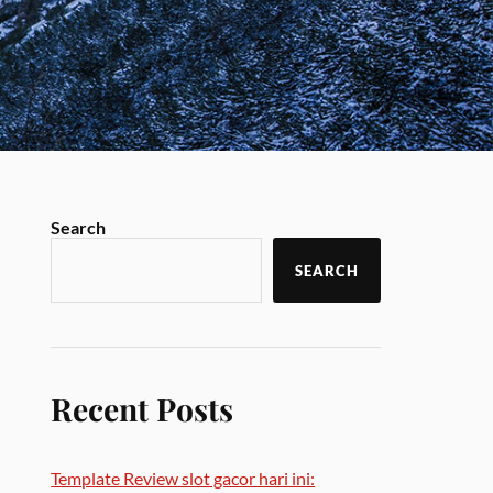
Search
SEARCH
Recent Posts
Template Review slot gacor hari ini: