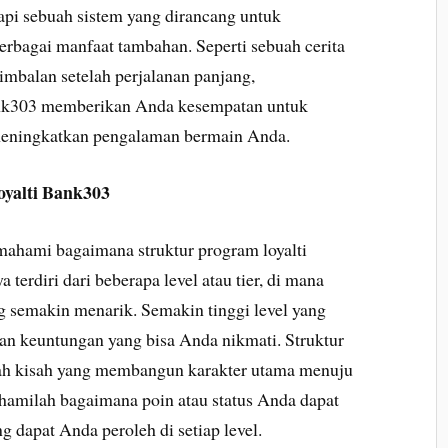
tapi sebuah sistem yang dirancang untuk
rbagai manfaat tambahan. Seperti sebuah cerita
mbalan setelah perjalanan panjang,
ank303 memberikan Anda kesempatan untuk
 meningkatkan pengalaman bermain Anda.
yalti Bank303
ahami bagaimana struktur program loyalti
terdiri dari beberapa level atau tier, di mana
g semakin menarik. Semakin tinggi level yang
an keuntungan yang bisa Anda nikmati. Struktur
uah kisah yang membangun karakter utama menuju
hamilah bagaimana poin atau status Anda dapat
g dapat Anda peroleh di setiap level.