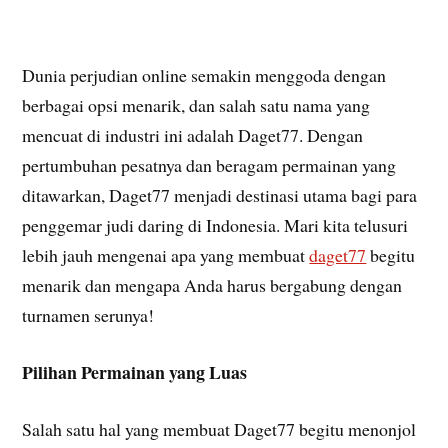
Dunia perjudian online semakin menggoda dengan
berbagai opsi menarik, dan salah satu nama yang
mencuat di industri ini adalah Daget77. Dengan
pertumbuhan pesatnya dan beragam permainan yang
ditawarkan, Daget77 menjadi destinasi utama bagi para
penggemar judi daring di Indonesia. Mari kita telusuri
lebih jauh mengenai apa yang membuat
daget77
begitu
menarik dan mengapa Anda harus bergabung dengan
turnamen serunya!
Pilihan Permainan yang Luas
Salah satu hal yang membuat Daget77 begitu menonjol