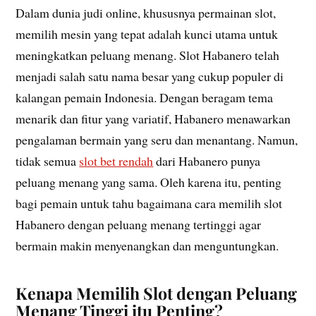
Dalam dunia judi online, khususnya permainan slot,
memilih mesin yang tepat adalah kunci utama untuk
meningkatkan peluang menang. Slot Habanero telah
menjadi salah satu nama besar yang cukup populer di
kalangan pemain Indonesia. Dengan beragam tema
menarik dan fitur yang variatif, Habanero menawarkan
pengalaman bermain yang seru dan menantang. Namun,
tidak semua
slot bet rendah
dari Habanero punya
peluang menang yang sama. Oleh karena itu, penting
bagi pemain untuk tahu bagaimana cara memilih slot
Habanero dengan peluang menang tertinggi agar
bermain makin menyenangkan dan menguntungkan.
Kenapa Memilih Slot dengan Peluang
Menang Tinggi itu Penting?