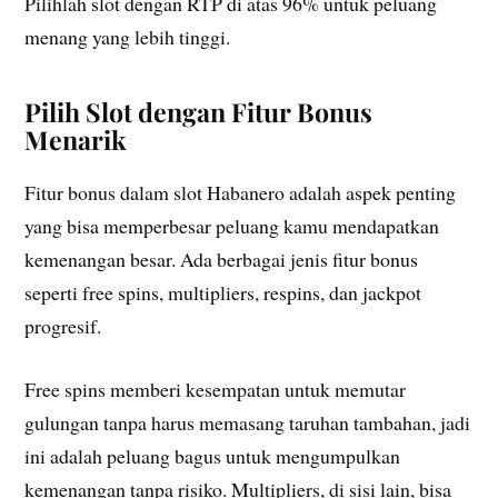
Pilihlah slot dengan RTP di atas 96% untuk peluang
menang yang lebih tinggi.
Pilih Slot dengan Fitur Bonus
Menarik
Fitur bonus dalam slot Habanero adalah aspek penting
yang bisa memperbesar peluang kamu mendapatkan
kemenangan besar. Ada berbagai jenis fitur bonus
seperti free spins, multipliers, respins, dan jackpot
progresif.
Free spins memberi kesempatan untuk memutar
gulungan tanpa harus memasang taruhan tambahan, jadi
ini adalah peluang bagus untuk mengumpulkan
kemenangan tanpa risiko. Multipliers, di sisi lain, bisa