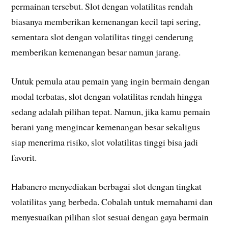
permainan tersebut. Slot dengan volatilitas rendah
biasanya memberikan kemenangan kecil tapi sering,
sementara slot dengan volatilitas tinggi cenderung
memberikan kemenangan besar namun jarang.
Untuk pemula atau pemain yang ingin bermain dengan
modal terbatas, slot dengan volatilitas rendah hingga
sedang adalah pilihan tepat. Namun, jika kamu pemain
berani yang mengincar kemenangan besar sekaligus
siap menerima risiko, slot volatilitas tinggi bisa jadi
favorit.
Habanero menyediakan berbagai slot dengan tingkat
volatilitas yang berbeda. Cobalah untuk memahami dan
menyesuaikan pilihan slot sesuai dengan gaya bermain