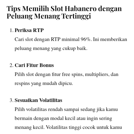
Tips Memilih Slot Habanero dengan
Peluang Menang Tertinggi
Periksa RTP
Cari slot dengan RTP minimal 96%. Ini memberikan
peluang menang yang cukup baik.
Cari Fitur Bonus
Pilih slot dengan fitur free spins, multipliers, dan
respins yang mudah dipicu.
Sesuaikan Volatilitas
Pilih volatilitas rendah sampai sedang jika kamu
bermain dengan modal kecil atau ingin sering
menang kecil. Volatilitas tinggi cocok untuk kamu