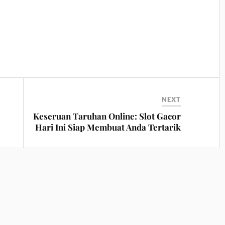
NEXT
Keseruan Taruhan Online: Slot Gacor
Hari Ini Siap Membuat Anda Tertarik