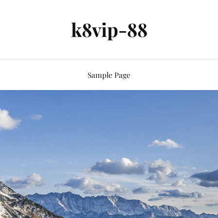
k8vip-88
Sample Page