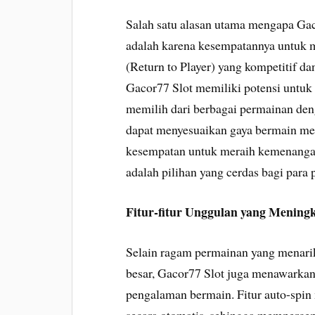
Salah satu alasan utama mengapa Gac
adalah karena kesempatannya untuk 
(Return to Player) yang kompetitif da
Gacor77 Slot memiliki potensi untu
memilih dari berbagai permainan deng
dapat menyesuaikan gaya bermain mer
kesempatan untuk meraih kemenangan 
adalah pilihan yang cerdas bagi para 
Fitur-fitur Unggulan yang Menin
Selain ragam permainan yang menar
besar, Gacor77 Slot juga menawarkan 
pengalaman bermain. Fitur auto-sp
secara otomatis, sehingga memperce