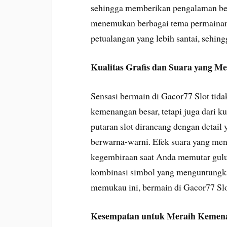
sehingga memberikan pengalaman be
menemukan berbagai tema permainan,
petualangan yang lebih santai, sehin
Kualitas Grafis dan Suara yang 
Sensasi bermain di Gacor77 Slot tida
kemenangan besar, tetapi juga dari k
putaran slot dirancang dengan detail
berwarna-warni. Efek suara yang me
kegembiraan saat Anda memutar gul
kombinasi simbol yang menguntungkan
memukau ini, bermain di Gacor77 Slo
Kesempatan untuk Meraih Kemen