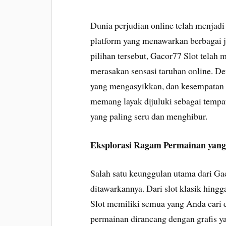
Dunia perjudian online telah menjadi
platform yang menawarkan berbagai j
pilihan tersebut, Gacor77 Slot telah 
merasakan sensasi taruhan online. D
yang mengasyikkan, dan kesempatan 
memang layak dijuluki sebagai tempa
yang paling seru dan menghibur.
Eksplorasi Ragam Permainan yan
Salah satu keunggulan utama dari Ga
ditawarkannya. Dari slot klasik hingg
Slot memiliki semua yang Anda cari d
permainan dirancang dengan grafis y