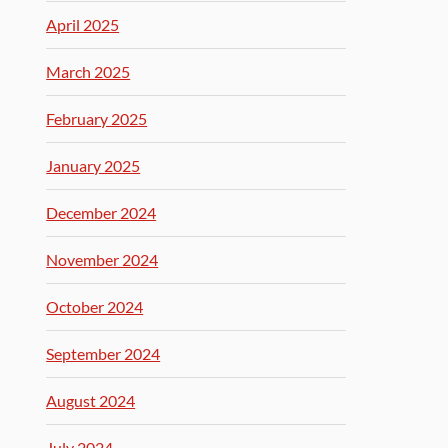
April 2025
March 2025
February 2025
January 2025
December 2024
November 2024
October 2024
September 2024
August 2024
July 2024