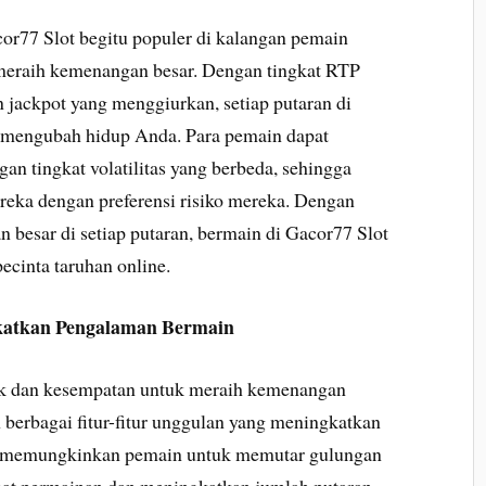
or77 Slot begitu populer di kalangan pemain
meraih kemenangan besar. Dengan tingkat RTP
n jackpot yang menggiurkan, setiap putaran di
k mengubah hidup Anda. Para pemain dapat
an tingkat volatilitas yang berbeda, sehingga
eka dengan preferensi risiko mereka. Dengan
besar di setiap putaran, bermain di Gacor77 Slot
pecinta taruhan online.
gkatkan Pengalaman Bermain
ik dan kesempatan untuk meraih kemenangan
berbagai fitur-fitur unggulan yang meningkatkan
in memungkinkan pemain untuk memutar gulungan
pat permainan dan meningkatkan jumlah putaran,