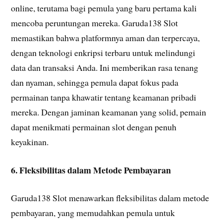
online, terutama bagi pemula yang baru pertama kali
mencoba peruntungan mereka. Garuda138 Slot
memastikan bahwa platformnya aman dan terpercaya,
dengan teknologi enkripsi terbaru untuk melindungi
data dan transaksi Anda. Ini memberikan rasa tenang
dan nyaman, sehingga pemula dapat fokus pada
permainan tanpa khawatir tentang keamanan pribadi
mereka. Dengan jaminan keamanan yang solid, pemain
dapat menikmati permainan slot dengan penuh
keyakinan.
6. Fleksibilitas dalam Metode Pembayaran
Garuda138 Slot menawarkan fleksibilitas dalam metode
pembayaran, yang memudahkan pemula untuk