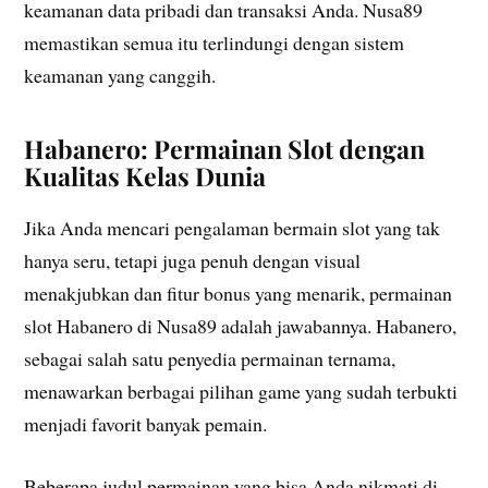
keamanan data pribadi dan transaksi Anda. Nusa89
memastikan semua itu terlindungi dengan sistem
keamanan yang canggih.
Habanero: Permainan Slot dengan
Kualitas Kelas Dunia
Jika Anda mencari pengalaman bermain slot yang tak
hanya seru, tetapi juga penuh dengan visual
menakjubkan dan fitur bonus yang menarik, permainan
slot Habanero di Nusa89 adalah jawabannya. Habanero,
sebagai salah satu penyedia permainan ternama,
menawarkan berbagai pilihan game yang sudah terbukti
menjadi favorit banyak pemain.
Beberapa judul permainan yang bisa Anda nikmati di