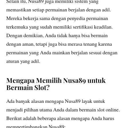
Selain itu, Nusa89 juga memiliki sistem yang
memastikan setiap permainan berjalan dengan adil.
Mereka bekerja sama dengan penyedia permainan
terkemuka yang sudah memiliki sertifikasi keadilan.
Dengan demikian, Anda tidak hanya bisa bermain
dengan aman, tetapi juga bisa merasa tenang karena
permainan yang Anda mainkan berjalan sesuai dengan
aturan yang adil.
Mengapa Memilih Nusa89 untuk
Bermain Slot?
Ada banyak alasan mengapa Nusa89 layak untuk
menjadi pilihan utama Anda dalam bermain slot online.
Berikut adalah beberapa alasan mengapa Anda harus
mempertimbangkan Nusa89: