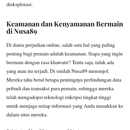
dieksplorasi.
Keamanan dan Kenyamanan Bermain
di Nusa89
Di dunia perjudian online, salah satu hal yang paling
penting bagi pemain adalah keamanan. Siapa yang ingin
bermain dengan rasa khawatir? Tentu saja, tidak ada
yang mau itu terjadi. Di sinilah Nusa89 menonjol.
Mereka tahu betul betapa pentingnya perlindungan data
pribadi dan transaksi para pemain, sehingga mereka
telah mengadopsi teknologi enkripsi tingkat tinggi
untuk menjaga setiap informasi yang Anda masukkan ke
dalam situs mereka.