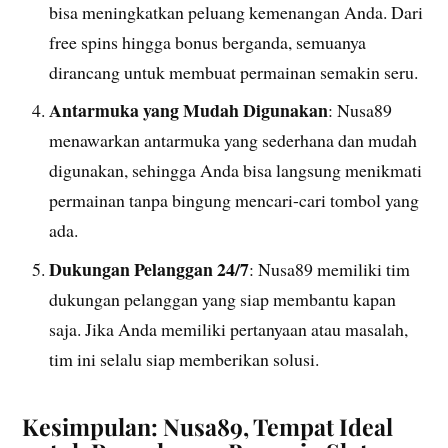
bisa meningkatkan peluang kemenangan Anda. Dari
free spins hingga bonus berganda, semuanya
dirancang untuk membuat permainan semakin seru.
Antarmuka yang Mudah Digunakan
: Nusa89
menawarkan antarmuka yang sederhana dan mudah
digunakan, sehingga Anda bisa langsung menikmati
permainan tanpa bingung mencari-cari tombol yang
ada.
Dukungan Pelanggan 24/7
: Nusa89 memiliki tim
dukungan pelanggan yang siap membantu kapan
saja. Jika Anda memiliki pertanyaan atau masalah,
tim ini selalu siap memberikan solusi.
Kesimpulan: Nusa89, Tempat Ideal