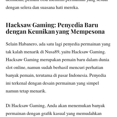
dengan selera dan suasana hati mereka.
Hacksaw Gaming: Penyedia Baru
dengan Keunikan yang Mempesona
Selain Habanero, ada satu lagi penyedia permainan yang
tak kalah menarik di Nusa89, yaitu Hacksaw Gaming.
Hacksaw Gaming merupakan pemain baru dalam dunia
slot online, namun sudah berhasil mencuri perhatian
banyak pemain, terutama di pasar Indonesia. Penyedia
ini terkenal dengan desain permainan yang simpel
namun tetap menarik.
Di Hacksaw Gaming, Anda akan menemukan banyak
permainan dengan grafik kasual yang memudahkan