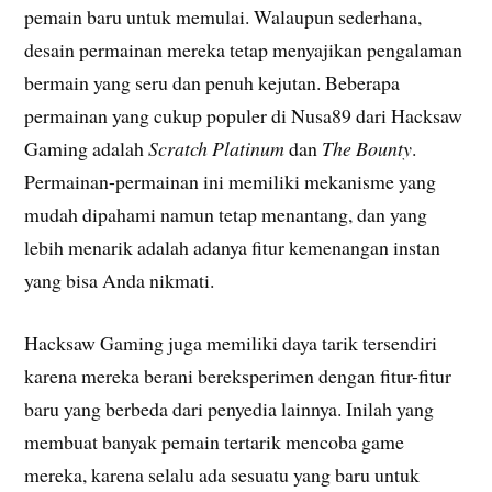
pemain baru untuk memulai. Walaupun sederhana,
desain permainan mereka tetap menyajikan pengalaman
bermain yang seru dan penuh kejutan. Beberapa
permainan yang cukup populer di Nusa89 dari Hacksaw
Gaming adalah
Scratch Platinum
dan
The Bounty
.
Permainan-permainan ini memiliki mekanisme yang
mudah dipahami namun tetap menantang, dan yang
lebih menarik adalah adanya fitur kemenangan instan
yang bisa Anda nikmati.
Hacksaw Gaming juga memiliki daya tarik tersendiri
karena mereka berani bereksperimen dengan fitur-fitur
baru yang berbeda dari penyedia lainnya. Inilah yang
membuat banyak pemain tertarik mencoba game
mereka, karena selalu ada sesuatu yang baru untuk