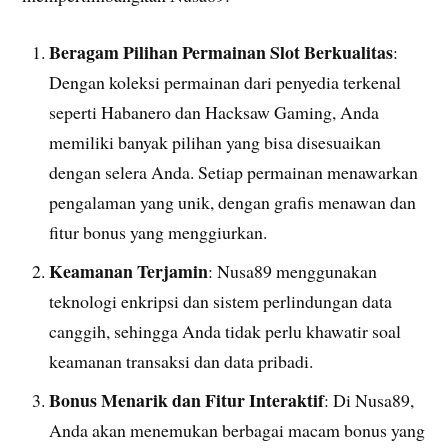
Beragam Pilihan Permainan Slot Berkualitas
:
Dengan koleksi permainan dari penyedia terkenal
seperti Habanero dan Hacksaw Gaming, Anda
memiliki banyak pilihan yang bisa disesuaikan
dengan selera Anda. Setiap permainan menawarkan
pengalaman yang unik, dengan grafis menawan dan
fitur bonus yang menggiurkan.
Keamanan Terjamin
: Nusa89 menggunakan
teknologi enkripsi dan sistem perlindungan data
canggih, sehingga Anda tidak perlu khawatir soal
keamanan transaksi dan data pribadi.
Bonus Menarik dan Fitur Interaktif
: Di Nusa89,
Anda akan menemukan berbagai macam bonus yang