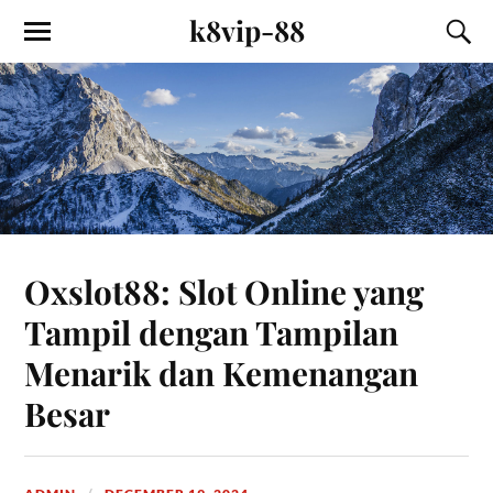
k8vip-88
Oxslot88: Slot Online yang
Tampil dengan Tampilan
Menarik dan Kemenangan
Besar