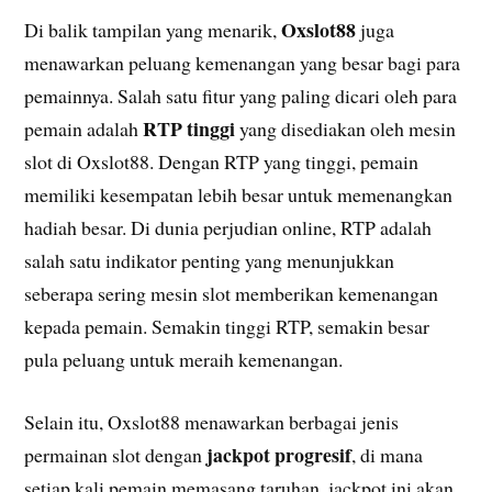
Oxslot88
Di balik tampilan yang menarik,
juga
menawarkan peluang kemenangan yang besar bagi para
pemainnya. Salah satu fitur yang paling dicari oleh para
RTP tinggi
pemain adalah
yang disediakan oleh mesin
slot di Oxslot88. Dengan RTP yang tinggi, pemain
memiliki kesempatan lebih besar untuk memenangkan
hadiah besar. Di dunia perjudian online, RTP adalah
salah satu indikator penting yang menunjukkan
seberapa sering mesin slot memberikan kemenangan
kepada pemain. Semakin tinggi RTP, semakin besar
pula peluang untuk meraih kemenangan.
Selain itu, Oxslot88 menawarkan berbagai jenis
jackpot progresif
permainan slot dengan
, di mana
setiap kali pemain memasang taruhan, jackpot ini akan