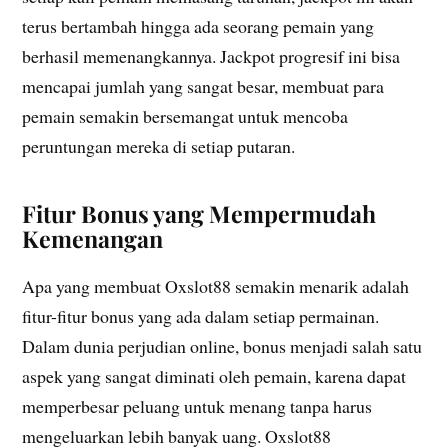
terus bertambah hingga ada seorang pemain yang
berhasil memenangkannya. Jackpot progresif ini bisa
mencapai jumlah yang sangat besar, membuat para
pemain semakin bersemangat untuk mencoba
peruntungan mereka di setiap putaran.
Fitur Bonus yang Mempermudah
Kemenangan
Apa yang membuat Oxslot88 semakin menarik adalah
fitur-fitur bonus yang ada dalam setiap permainan.
Dalam dunia perjudian online, bonus menjadi salah satu
aspek yang sangat diminati oleh pemain, karena dapat
memperbesar peluang untuk menang tanpa harus
mengeluarkan lebih banyak uang. Oxslot88