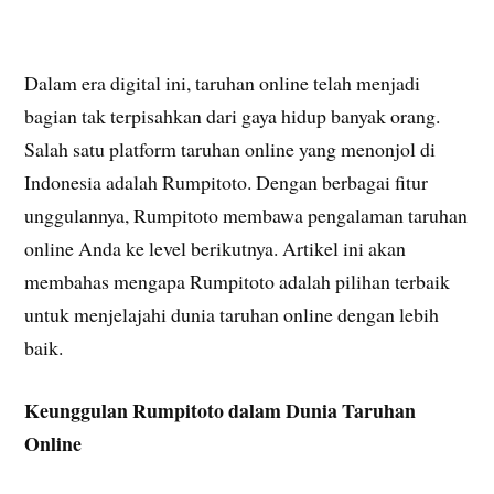
Dalam era digital ini, taruhan online telah menjadi
bagian tak terpisahkan dari gaya hidup banyak orang.
Salah satu platform taruhan online yang menonjol di
Indonesia adalah Rumpitoto. Dengan berbagai fitur
unggulannya, Rumpitoto membawa pengalaman taruhan
online Anda ke level berikutnya. Artikel ini akan
membahas mengapa Rumpitoto adalah pilihan terbaik
untuk menjelajahi dunia taruhan online dengan lebih
baik.
Keunggulan Rumpitoto dalam Dunia Taruhan
Online