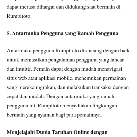
dapat merasa dihargai dan didukung saat bermain di
Rumpitoto.
5. Antarmuka Pengguna yang Ramah Pengguna
Antarmuka pengguna Rumpitoto dirancang dengan baik
untuk memastikan pengalaman pengguna yang lancar
dan intuitif. Pemain dapat dengan mudah menavigasi
situs web atau aplikasi mobile, menemukan permainan
yang mereka inginkan, dan melakukan transaksi dengan
cepat dan mudah. Dengan antarmuka yang ramah
pengguna ini, Rumpitoto menyediakan lingkungan
bermain yang nyaman bagi para pemainnya.
Menjelajahi Dunia Taruhan Online dengan