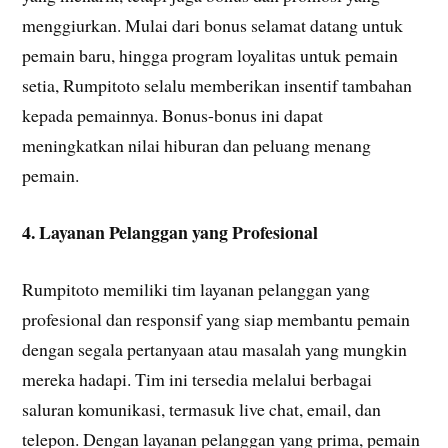
menggiurkan. Mulai dari bonus selamat datang untuk
pemain baru, hingga program loyalitas untuk pemain
setia, Rumpitoto selalu memberikan insentif tambahan
kepada pemainnya. Bonus-bonus ini dapat
meningkatkan nilai hiburan dan peluang menang
pemain.
4. Layanan Pelanggan yang Profesional
Rumpitoto memiliki tim layanan pelanggan yang
profesional dan responsif yang siap membantu pemain
dengan segala pertanyaan atau masalah yang mungkin
mereka hadapi. Tim ini tersedia melalui berbagai
saluran komunikasi, termasuk live chat, email, dan
telepon. Dengan layanan pelanggan yang prima, pemain