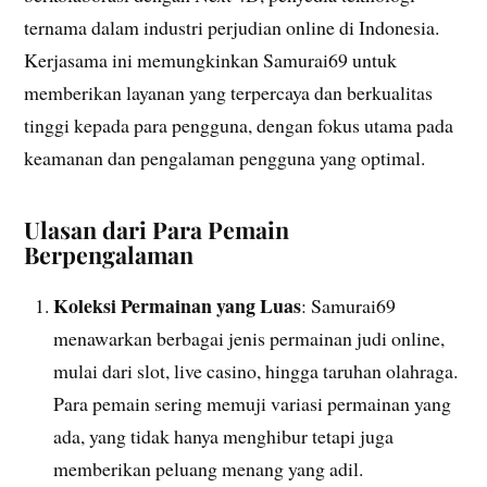
ternama dalam industri perjudian online di Indonesia.
Kerjasama ini memungkinkan Samurai69 untuk
memberikan layanan yang terpercaya dan berkualitas
tinggi kepada para pengguna, dengan fokus utama pada
keamanan dan pengalaman pengguna yang optimal.
Ulasan dari Para Pemain
Berpengalaman
Koleksi Permainan yang Luas
: Samurai69
menawarkan berbagai jenis permainan judi online,
mulai dari slot, live casino, hingga taruhan olahraga.
Para pemain sering memuji variasi permainan yang
ada, yang tidak hanya menghibur tetapi juga
memberikan peluang menang yang adil.