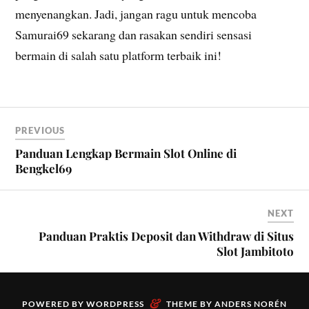
menyenangkan. Jadi, jangan ragu untuk mencoba
Samurai69 sekarang dan rasakan sendiri sensasi
bermain di salah satu platform terbaik ini!
PREVIOUS
Panduan Lengkap Bermain Slot Online di
Bengkel69
NEXT
Panduan Praktis Deposit dan Withdraw di Situs
Slot Jambitoto
&
POWERED BY
WORDPRESS
THEME BY
ANDERS NORÉN