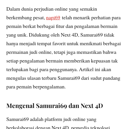
Dalam dunia perjudian online yang semakin
berkembang pesat,
napi69
telah menarik perhatian para
pemain berkat berbagai fitur dan pengalaman bermain
yang unik. Didukung oleh Next 4D, Samurai69 tidak
hanya menjadi tempat favorit untuk menikmati berbagai
permainan judi online, tetapi juga memastikan bahwa
setiap pengalaman bermain memberikan kepuasan tak
terlupakan bagi para penggunanya. Artikel ini akan
mengulas ulasan terbaru Samurai69 dari sudut pandang
para pemain berpengalaman.
Mengenal Samurai69 dan Next 4D
Samurai69 adalah platform judi online yang
berkolaborasi dengan Next 4D, penyedia teknologi