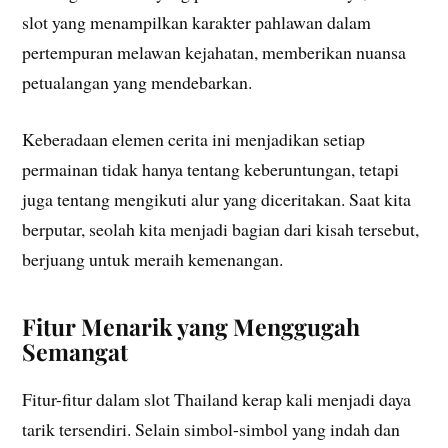
slot yang menampilkan karakter pahlawan dalam
pertempuran melawan kejahatan, memberikan nuansa
petualangan yang mendebarkan.
Keberadaan elemen cerita ini menjadikan setiap
permainan tidak hanya tentang keberuntungan, tetapi
juga tentang mengikuti alur yang diceritakan. Saat kita
berputar, seolah kita menjadi bagian dari kisah tersebut,
berjuang untuk meraih kemenangan.
Fitur Menarik yang Menggugah
Semangat
Fitur-fitur dalam slot Thailand kerap kali menjadi daya
tarik tersendiri. Selain simbol-simbol yang indah dan