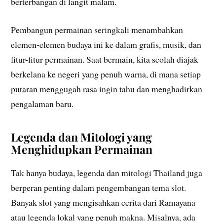
berterbangan di langit malam.
Pembangun permainan seringkali menambahkan
elemen-elemen budaya ini ke dalam grafis, musik, dan
fitur-fitur permainan. Saat bermain, kita seolah diajak
berkelana ke negeri yang penuh warna, di mana setiap
putaran menggugah rasa ingin tahu dan menghadirkan
pengalaman baru.
Legenda dan Mitologi yang
Menghidupkan Permainan
Tak hanya budaya, legenda dan mitologi Thailand juga
berperan penting dalam pengembangan tema slot.
Banyak slot yang mengisahkan cerita dari Ramayana
atau legenda lokal yang penuh makna. Misalnya, ada