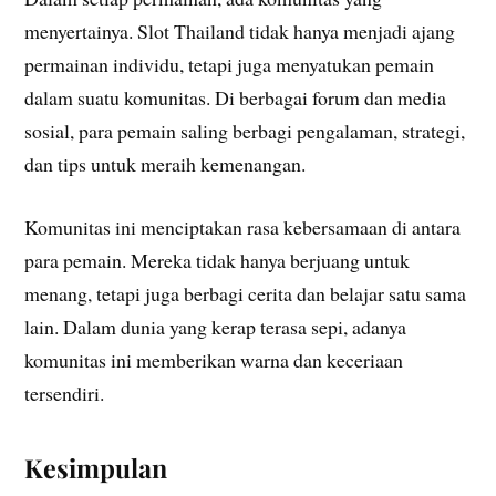
menyertainya. Slot Thailand tidak hanya menjadi ajang
permainan individu, tetapi juga menyatukan pemain
dalam suatu komunitas. Di berbagai forum dan media
sosial, para pemain saling berbagi pengalaman, strategi,
dan tips untuk meraih kemenangan.
Komunitas ini menciptakan rasa kebersamaan di antara
para pemain. Mereka tidak hanya berjuang untuk
menang, tetapi juga berbagi cerita dan belajar satu sama
lain. Dalam dunia yang kerap terasa sepi, adanya
komunitas ini memberikan warna dan keceriaan
tersendiri.
Kesimpulan