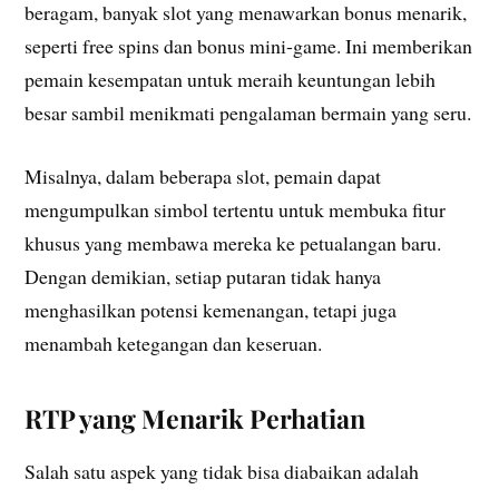
beragam, banyak slot yang menawarkan bonus menarik,
seperti free spins dan bonus mini-game. Ini memberikan
pemain kesempatan untuk meraih keuntungan lebih
besar sambil menikmati pengalaman bermain yang seru.
Misalnya, dalam beberapa slot, pemain dapat
mengumpulkan simbol tertentu untuk membuka fitur
khusus yang membawa mereka ke petualangan baru.
Dengan demikian, setiap putaran tidak hanya
menghasilkan potensi kemenangan, tetapi juga
menambah ketegangan dan keseruan.
RTP yang Menarik Perhatian
Salah satu aspek yang tidak bisa diabaikan adalah