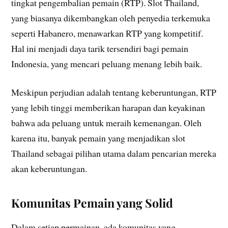
tingkat pengembalian pemain (RTP). Slot Thailand,
yang biasanya dikembangkan oleh penyedia terkemuka
seperti Habanero, menawarkan RTP yang kompetitif.
Hal ini menjadi daya tarik tersendiri bagi pemain
Indonesia, yang mencari peluang menang lebih baik.
Meskipun perjudian adalah tentang keberuntungan, RTP
yang lebih tinggi memberikan harapan dan keyakinan
bahwa ada peluang untuk meraih kemenangan. Oleh
karena itu, banyak pemain yang menjadikan slot
Thailand sebagai pilihan utama dalam pencarian mereka
akan keberuntungan.
Komunitas Pemain yang Solid
Dalam setiap permainan, ada komunitas yang