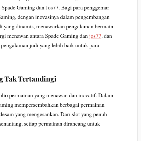
 Spade Gaming dan Jos77. Bagi para penggemar
e Gaming, dengan inovasinya dalam pengembangan
udi yang dinamis, menawarkan pengalaman bermain
sinergi menawan antara Spade Gaming dan
jos77
, dan
pengalaman judi yang lebih baik untuk para
g Tak Tertandingi
olio permainan yang menawan dan inovatif. Dalam
Gaming mempersembahkan berbagai permainan
 desain yang mengesankan. Dari slot yang penuh
enantang, setiap permainan dirancang untuk