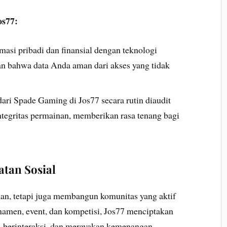
s77:
asi pribadi dan finansial dengan teknologi
kan bahwa data Anda aman dari akses yang tidak
ri Spade Gaming di Jos77 secara rutin diaudit
tegritas permainan, memberikan rasa tenang bagi
atan Sosial
nan, tetapi juga membangun komunitas yang aktif
namen, event, dan kompetisi, Jos77 menciptakan
, berinteraksi, dan merayakan kemenangan