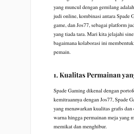
yang muncul dengan gemilang adalah
judi online, kombinasi antara Spad
game, dan Jos77, sebagai platform j
yang tiada tara. Mari kita jelajahi 
bagaimana kolaborasi ini membentuk 
pemain.
1. Kualitas Permainan yan
Spade Gaming dikenal dengan portof
kemitraannya dengan Jos77, Spade 
yang menawarkan kualitas grafis dan
warna hingga permainan meja yang m
memikat dan menghibur.