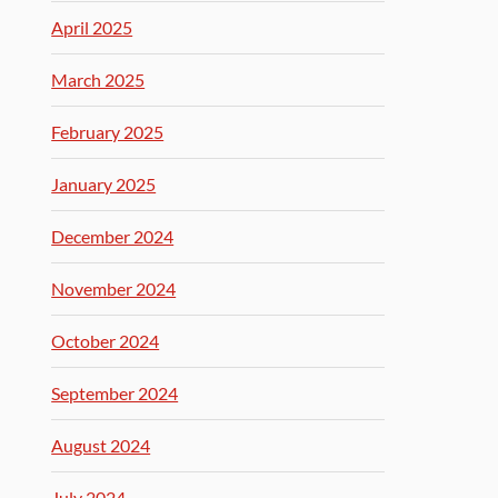
April 2025
March 2025
February 2025
January 2025
December 2024
November 2024
October 2024
September 2024
August 2024
July 2024