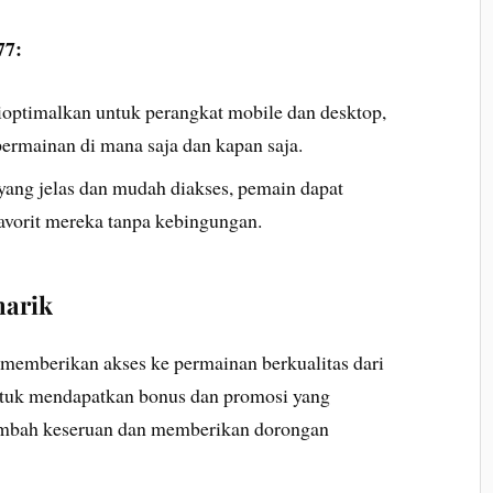
77:
ioptimalkan untuk perangkat mobile dan desktop,
ermainan di mana saja dan kapan saja.
ng jelas dan mudah diakses, pemain dapat
vorit mereka tanpa kebingungan.
narik
memberikan akses ke permainan berkualitas dari
ntuk mendapatkan bonus dan promosi yang
mbah keseruan dan memberikan dorongan