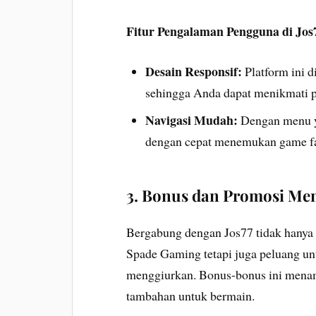
Fitur Pengalaman Pengguna di Jos
Desain Responsif:
Platform ini d
sehingga Anda dapat menikmati p
Navigasi Mudah:
Dengan menu ya
dengan cepat menemukan game fa
3. Bonus dan Promosi Me
Bergabung dengan Jos77 tidak hanya 
Spade Gaming tetapi juga peluang u
menggiurkan. Bonus-bonus ini mena
tambahan untuk bermain.