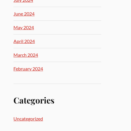
June 2024
May 2024
April 2024
March 2024
February 2024
Categories
Uncategorized