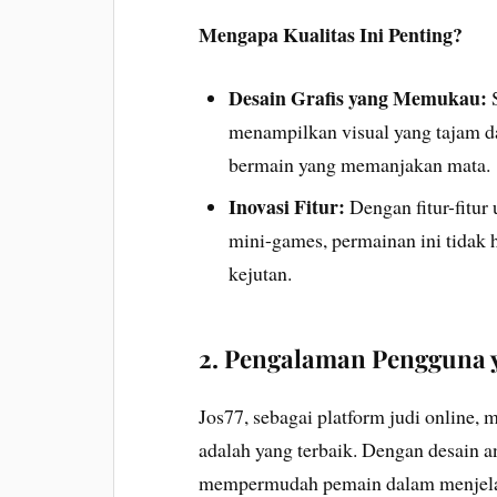
Mengapa Kualitas Ini Penting?
Desain Grafis yang Memukau:
S
menampilkan visual yang tajam d
bermain yang memanjakan mata.
Inovasi Fitur:
Dengan fitur-fitur 
mini-games, permainan ini tidak
kejutan.
2. Pengalaman Pengguna 
Jos77, sebagai platform judi online
adalah yang terbaik. Dengan desain an
mempermudah pemain dalam menjelaj