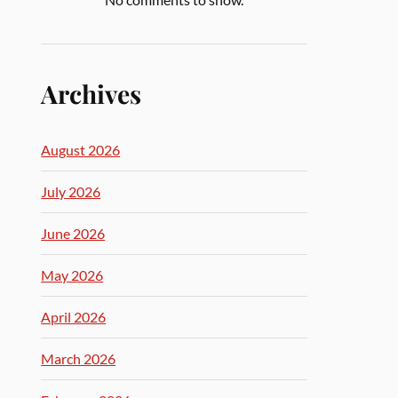
Archives
August 2026
July 2026
June 2026
May 2026
April 2026
March 2026