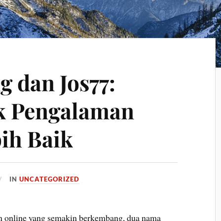
 dan Jos77:
uk Pengalaman
bih Baik
IN
UNCATEGORIZED
an online yang semakin berkembang, dua nama