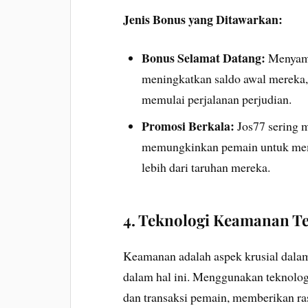
Jenis Bonus yang Ditawarkan:
Bonus Selamat Datang:
Menyamb
meningkatkan saldo awal mereka
memulai perjalanan perjudian.
Promosi Berkala:
Jos77 sering 
memungkinkan pemain untuk meme
lebih dari taruhan mereka.
4. Teknologi Keamanan T
Keamanan adalah aspek krusial dalam
dalam hal ini. Menggunakan teknologi
dan transaksi pemain, memberikan ra