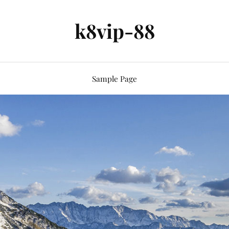
k8vip-88
Sample Page