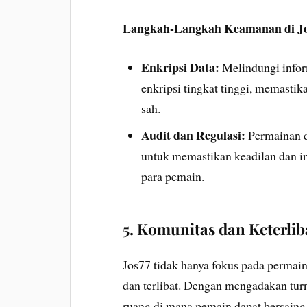
Langkah-Langkah Keamanan di Jo
Enkripsi Data:
Melindungi inform
enkripsi tingkat tinggi, memasti
sah.
Audit dan Regulasi:
Permainan da
untuk memastikan keadilan dan in
para pemain.
5. Komunitas dan Keterlib
Jos77 tidak hanya fokus pada permai
dan terlibat. Dengan mengadakan tur
ruang di mana pemain dapat bersaing