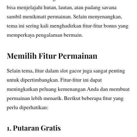
bisa menjelajahi hutan, lautan, atau padang savana
sambil menikmati permainan. Selain menyenangkan,
tema ini sering kali menghadirkan fitur-fitur bonus yang
memperkaya pengalaman bermain.
Memilih Fitur Permainan
Selain tema, fitur dalam slot gacor juga sangat penting
untuk dipertimbangkan. Fitur-fitur ini dapat
meningkatkan peluang kemenangan Anda dan membuat
permainan lebih menarik. Berikut beberapa fitur yang
perlu diperhatikan:
1. Putaran Gratis