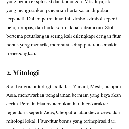
yang penuh eksplorasi dan tantangan. Misalnya, slot
yang mengisahkan pencarian harta karun di pulau
terpencil. Dalam permainan ini, simbol-simbol seperti
peta, kompas, dan harta karun dapat ditemukan. Slot
bertema petualangan sering kali dilengkapi dengan fitur
bonus yang menarik, membuat setiap putaran semakin
menegangkan.
2. Mitologi
Slot bertema mitologi, baik dari Yunani, Mesir, maupun
Asia, menawarkan pengalaman bermain yang kaya akan
cerita. Pemain bisa menemukan karakter-karakter
legendaris seperti Zeus, Cleopatra, atau dewa-dewa dari
mitologi lokal. Fitur-fitur bonus yang terinspirasi dari