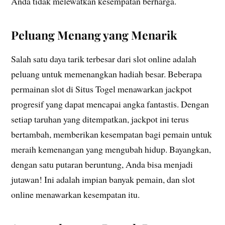
Anda tidak melewatkan kesempatan berharga.
Peluang Menang yang Menarik
Salah satu daya tarik terbesar dari slot online adalah
peluang untuk memenangkan hadiah besar. Beberapa
permainan slot di Situs Togel menawarkan jackpot
progresif yang dapat mencapai angka fantastis. Dengan
setiap taruhan yang ditempatkan, jackpot ini terus
bertambah, memberikan kesempatan bagi pemain untuk
meraih kemenangan yang mengubah hidup. Bayangkan,
dengan satu putaran beruntung, Anda bisa menjadi
jutawan! Ini adalah impian banyak pemain, dan slot
online menawarkan kesempatan itu.